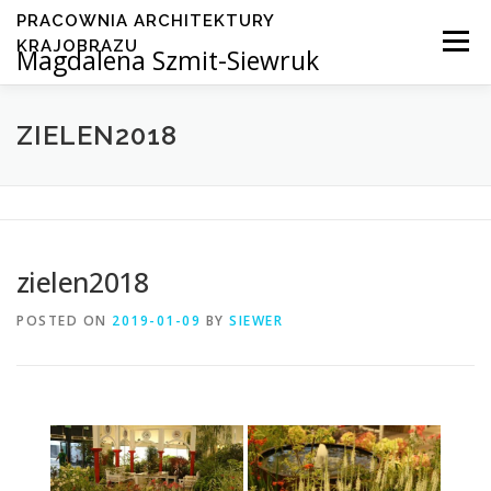
Skip
PRACOWNIA ARCHITEKTURY
to
Menu
KRAJOBRAZU
Magdalena Szmit-Siewruk
content
HOME
O MNIE
OFERTA
PORTFOLIO
ZIELEN2018
KONTAKT
zielen2018
POSTED ON
2019-01-09
BY
SIEWER